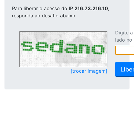
Para liberar o acesso
do IP
216.73.216.10
,
responda ao desafio abaixo.
Digite 
lado no
[trocar imagem]