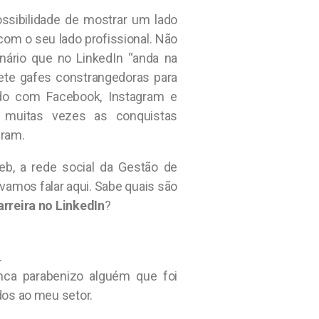
ossibilidade de mostrar um lado
om o seu lado profissional. Não
inário que no LinkedIn “anda na
ete gafes constrangedoras para
ado com Facebook, Instagram e
s muitas vezes as conquistas
uram.
b, a rede social da Gestão de
 vamos falar aqui. Sabe quais são
rreira no LinkedIn
?
.
nca parabenizo alguém que foi
os ao meu setor.