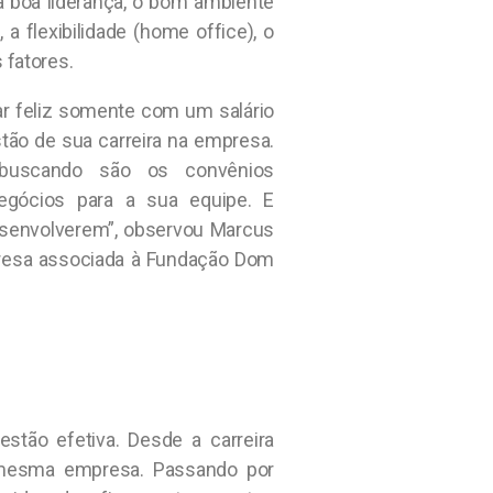
a boa liderança, o bom ambiente
 a flexibilidade (home office), o
 fatores.
ar feliz somente com um salário
tão de sua carreira na empresa.
buscando são os convênios
egócios para a sua equipe. E
desenvolverem”, observou Marcus
resa associada à Fundação Dom
stão efetiva. Desde a carreira
a mesma empresa. Passando por