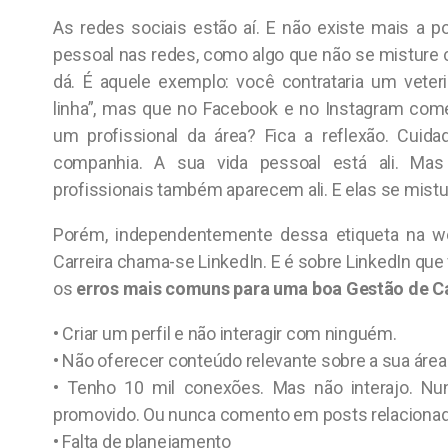
As redes sociais estão aí. E não existe mais a p
pessoal nas redes, como algo que não se misture c
dá. É aquele exemplo: você contrataria um veter
linha”, mas que no Facebook e no Instagram com
um profissional da área? Fica a reflexão. Cuid
companhia. A sua vida pessoal está ali. Ma
profissionais também aparecem ali. E elas se mist
Porém, independentemente dessa etiqueta na we
Carreira chama-se LinkedIn. E é sobre LinkedIn que
os
erros mais comuns para uma boa Gestão de Ca
• Criar um perfil e não interagir com ninguém.
• Não oferecer conteúdo relevante sobre a sua área
• Tenho 10 mil conexões. Mas não interajo. Nu
promovido. Ou nunca comento em posts relacionad
• Falta de planejamento