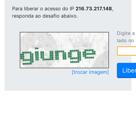
Para liberar o acesso
do IP
216.73.217.148
,
responda ao desafio abaixo.
Digite 
lado no
[trocar imagem]